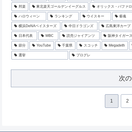
邦楽
東北楽天ゴールデンイーグルス
オリックス・バファ
ハロウィーン
ランキング
ウイスキー
雀魂
横浜DeNAベイスターズ
中日ドラゴンズ
広島東洋カープ
日本代表
WBC
読売ジャイアンツ
阪神タイガー
節分
YouTube
千葉県
スコッチ
Megadeth
選挙
プログレ
次
1
2