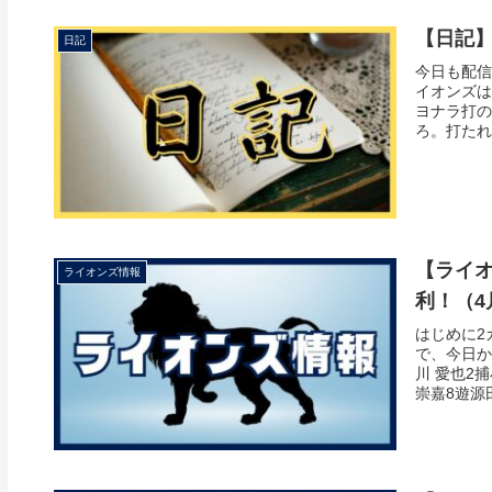
【日記】2
日記
今日も配信
イオンズは
ヨナラ打の
ろ。打たれ
【ライオ
ライオンズ情報
利！（4
はじめに2
で、今日か
川 愛也2
崇嘉8遊源田 