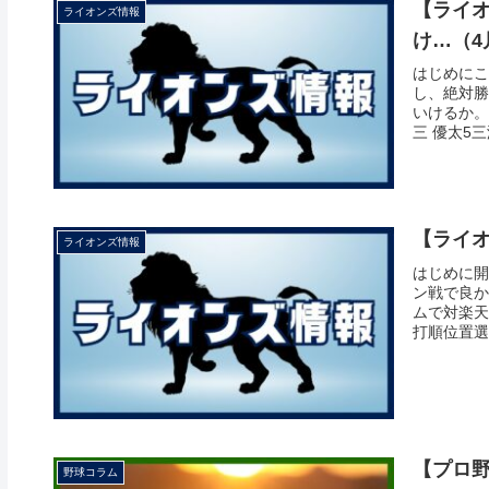
【ライオ
ライオンズ情報
け…（4
はじめにこ
し、絶対勝
いけるか。
三 優太5三渡
【ライオ
ライオンズ情報
はじめに開
ン戦で良か
ムで対楽天
打順位置選手
【プロ野
野球コラム