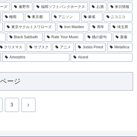
ローズ
秦野市
福岡ソフトバンクホークス
お酒
来日情報
梅雨
東京都
アニソン
麻雀
ニコニコ
東京ヤクルトスワローズ
Iron Maiden
周年
埼玉県
ス
Black Sabbath
Rate Your Music
桃の節句
新春
クリスマス
サブスク
アニメ
Judas Priest
Metallica
Amorphis
Alcest
のページ
次
3
へ