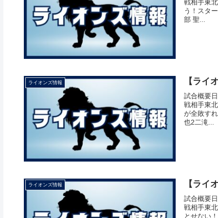
戦相手東北
う！スター
部 聖...
【ライオン
ライオンズ情報
試合概要日付
戦相手東北
が全敗すれ
也2二滝...
【ライオン
ライオンズ情報
試合概要日付
戦相手東北
とせない！