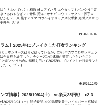
はら？あいばら？）相原 雄太アイハラ ユウタソフトバンク投手青
ぎ？あおやなぎ？）青柳 晃洋アオヤギ コウヨウヤクルト投手東
ひがし？）東 晃平アズマ コウヘイオリックス投手東 克樹アズマ カ
手井﨑（いさ...
2026.02.07
ラム】2025年にブレイクした打者ランキング
Sと日本シリーズはまだ残っているが、2025年のプロ野球レギュラ
は全日程を終了した。今シーズンの成績が確定したということ
イク値"という独自の指標を用いて2025年にブレイクした打者ランキ
したい。ブレイ...
2025.10.09
ズ情報】2025/10/04(土) vs楽天25回戦 ●2-3
2025/10/04（土）開始時間14:00球場楽天モバイルパーク宮城対