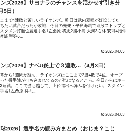
ンズ2026】サヨナラのチャンスを活かせず引き分
月5日）
こまで4連敗と苦しいライオンズ。昨日は武内夏暉が好投してた
ちたい試合だったが敗戦。今日の先発・平良海馬で連敗ストップと
スタメン打順位置選手名1左桑原 将志2捕小島 大河3右林 安可4指仲
部 聖弥6...
2026.04.05
ンズ2026】ナベU炎上で３連敗…（4月3日）
幕から1週間が経ち、ライオンズはここまで2勝4敗で4位。オープ
った投手陣が打ち込まれてるのが気になるところ。今日からはホー
3連戦。ここで勝ち越して、上位進出へ弾みを付けたい。スタメン
名1左桑原 将志...
2026.04.03
球2026】選手名の読み方まとめ（おじま？こじ