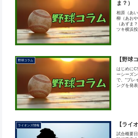
ま？）
相原（あい
柳（あおや
（あずま？
ツキ横浜投
【野球コ
野球コラム
はじめにC
ーシーズン
で、"ブレ
ングを発表
【ライオン
ライオンズ情報
試合概要日付