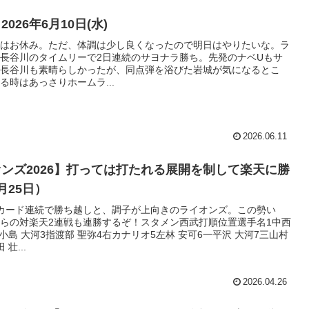
026年6月10日(水)
はお休み。ただ、体調は少し良くなったので明日はやりたいな。ラ
長谷川のタイムリーで2日連続のサヨナラ勝ち。先発のナベUもサ
長谷川も素晴らしかったが、同点弾を浴びた岩城が気になるとこ
る時はあっさりホームラ...
2026.06.11
ンズ2026】打っては打たれる展開を制して楽天に勝
月25日）
カード連続で勝ち越しと、調子が上向きのライオンズ。この勢い
らの対楽天2連戦も連勝するぞ！スタメン西武打順位置選手名1中西
捕小島 大河3指渡部 聖弥4右カナリオ5左林 安可6一平沢 大河7三山村
壮...
2026.04.26