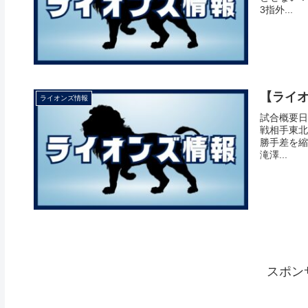
3指外...
【ライオン
ライオンズ情報
試合概要日付
戦相手東北
勝手差を縮
滝澤...
スポン