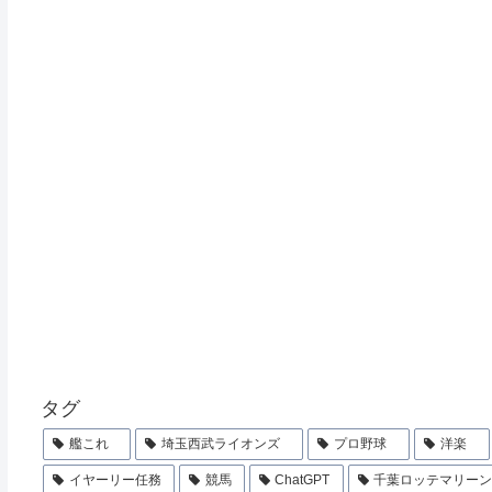
タグ
艦これ
埼玉西武ライオンズ
プロ野球
洋楽
イヤーリー任務
競馬
ChatGPT
千葉ロッテマリー