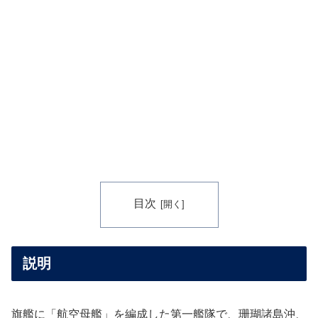
目次
説明
旗艦に「航空母艦」を編成した第一艦隊で、珊瑚諸島沖、