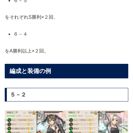
６－５
をそれぞれS勝利×２回、
６－４
をA勝利以上×２回。
編成と装備の例
５－２