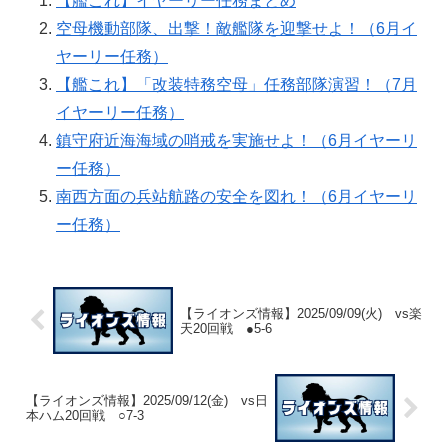
【艦これ】イヤーリー任務まとめ
空母機動部隊、出撃！敵艦隊を迎撃せよ！（6月イ
ヤーリー任務）
【艦これ】「改装特務空母」任務部隊演習！（7月
イヤーリー任務）
鎮守府近海海域の哨戒を実施せよ！（6月イヤーリ
ー任務）
南西方面の兵站航路の安全を図れ！（6月イヤーリ
ー任務）
【ライオンズ情報】2025/09/09(火) vs楽
天20回戦 ●5-6
【ライオンズ情報】2025/09/12(金) vs日
本ハム20回戦 ○7-3