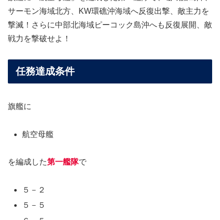
サーモン海域北方、KW環礁沖海域へ反復出撃、敵主力を
撃滅！さらに中部北海域ピーコック島沖へも反復展開、敵
戦力を撃破せよ！
任務達成条件
旗艦に
航空母艦
を編成した
第一艦隊
で
５－２
５－５