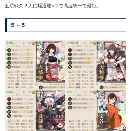
五航戦の２人に駆逐艦×２で高速統一で最短。
５－５