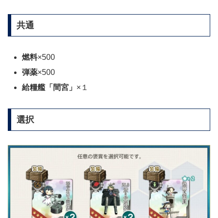
共通
燃料
×500
弾薬
×500
給糧艦「間宮」
×１
選択