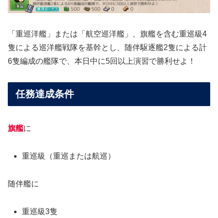
「重巡洋艦」または「航空巡洋艦」、旗艦を含む重巡級4
隻による巡洋艦戦隊を基幹とし、随伴駆逐艦2隻による計
6隻編成の艦隊で、本日中に5回以上演習で勝利せよ！
任務達成条件
旗艦
に
重巡級（重巡または航巡）
随伴艦に
重巡級3隻