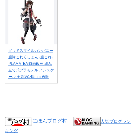
グッドスマイルカンパニー
艦隊これくしょん ‐艦これ‐
PLAMATEA 時雨改三 組み
立て式プラモデル ノンスケ
ール 全高約145mm 再販
にほんブログ村
人気ブログラン
キング