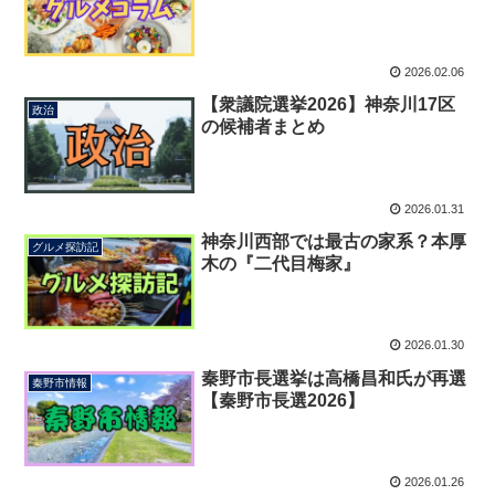
2026.02.06
【衆議院選挙2026】神奈川17区
政治
の候補者まとめ
2026.01.31
神奈川西部では最古の家系？本厚
グルメ探訪記
木の『二代目梅家』
2026.01.30
秦野市長選挙は高橋昌和氏が再選
秦野市情報
【秦野市長選2026】
2026.01.26