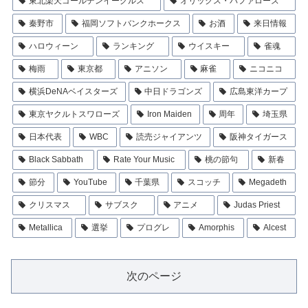
東北楽天ゴールデンイーグルス
オリックス・バファローズ
秦野市
福岡ソフトバンクホークス
お酒
来日情報
ハロウィーン
ランキング
ウイスキー
雀魂
梅雨
東京都
アニソン
麻雀
ニコニコ
横浜DeNAベイスターズ
中日ドラゴンズ
広島東洋カープ
東京ヤクルトスワローズ
Iron Maiden
周年
埼玉県
日本代表
WBC
読売ジャイアンツ
阪神タイガース
Black Sabbath
Rate Your Music
桃の節句
新春
節分
YouTube
千葉県
スコッチ
Megadeth
クリスマス
サブスク
アニメ
Judas Priest
Metallica
選挙
プログレ
Amorphis
Alcest
次のページ