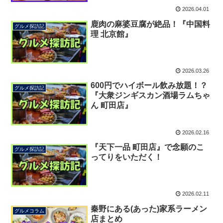
2026.04.01
鹿肉の麻婆豆腐が絶品！『中国料
グルメ探訪記
理 北京館』
2026.03.26
600円でハイボール飲み放題！？
グルメ探訪記
『大衆ジンギスカン酒場ラムちゃ
ん 町田店』
2026.02.16
『天下一品 町田店』で念願のこ
グルメ探訪記
ってりをいただく！
2026.02.11
秦野にある(あった)家系ラーメン
グルメコラム
店まとめ