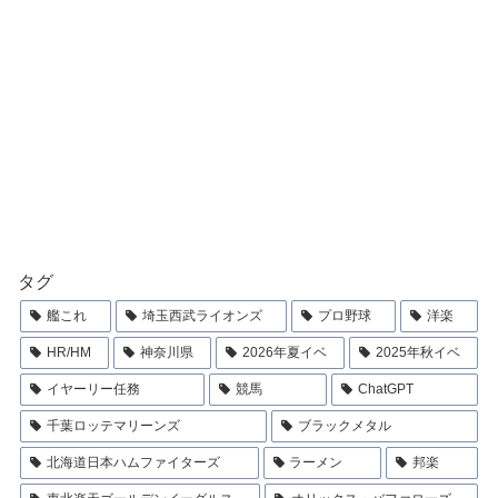
タグ
艦これ
埼玉西武ライオンズ
プロ野球
洋楽
HR/HM
神奈川県
2026年夏イベ
2025年秋イベ
イヤーリー任務
競馬
ChatGPT
千葉ロッテマリーンズ
ブラックメタル
北海道日本ハムファイターズ
ラーメン
邦楽